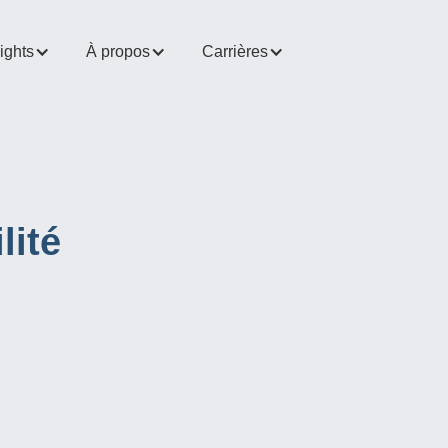
ights
À propos
Carrières
lité