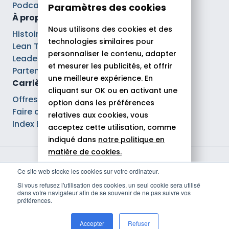
Podcasts
Paramètres des cookies
À propos
Nous utilisons des cookies et des
Histoire
technologies similaires pour
Lean Tech®
personnaliser le contenu, adapter
Leaders
et mesurer les publicités, et offrir
Partenaires
une meilleure expérience. En
Carrières
cliquant sur OK ou en activant une
Offres d’emploi
option dans les préférences
Faire carrière chez Theodo
relatives aux cookies, vous
Index Ega Pro
acceptez cette utilisation, comme
indiqué dans
notre politique en
matière de cookies.
Mentions légales
Ce site web stocke les cookies sur votre ordinateur.
Tout autoriser
Politique de confidentialité
Si vous refusez l'utilisation des cookies, un seul cookie sera utilisé
Déclaration d'accessibilité
dans votre navigateur afin de se souvenir de ne pas suivre vos
Rejeter
Politique de gestion des cookies
préférences.
© 2026 Theodo
Personnaliser
Accepter
Refuser