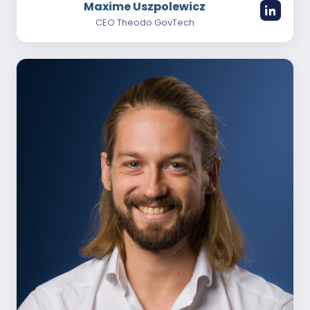
Maxime Uszpolewicz
CEO Theodo GovTech