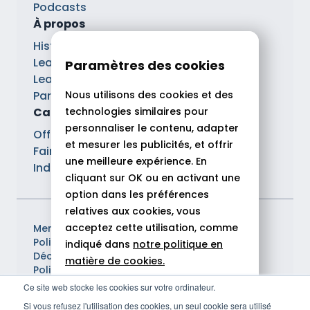
Podcasts
À propos
Histoire
Lean Tech®
Paramètres des cookies
Leaders
Nous utilisons des cookies et des
Partenaires
technologies similaires pour
Carrières
personnaliser le contenu, adapter
Offres d’emploi
et mesurer les publicités, et offrir
Faire carrière chez Theodo
une meilleure expérience. En
Index Ega Pro
cliquant sur OK ou en activant une
option dans les préférences
relatives aux cookies, vous
acceptez cette utilisation, comme
Mentions légales
Politique de confidentialité
indiqué dans
notre politique en
Déclaration d'accessibilité
matière de cookies.
Politique de gestion des cookies
© 2026 Theodo
Ce site web stocke les cookies sur votre ordinateur.
Tout autoriser
Si vous refusez l'utilisation des cookies, un seul cookie sera utilisé