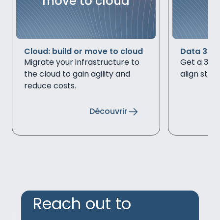
move to cloud
Cloud: build or move to cloud
Data 360
Migrate your infrastructure to
Get a 360°
the cloud to gain agility and
align stra
reduce costs.
Découvrir
Reach out to