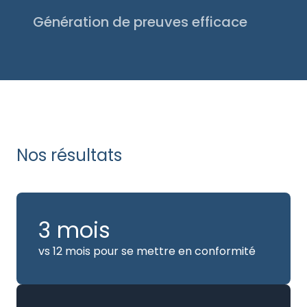
à vos équipes une trajectoire claire et
Génération de preuves efficace
priorisée
Nous accélérons la constitution de votre
dossier en nous appuyant sur notre base de
preuves validées, réduisant erreurs et délais
de validation.
Nos résultats
3 mois
vs 12 mois pour se mettre en conformité