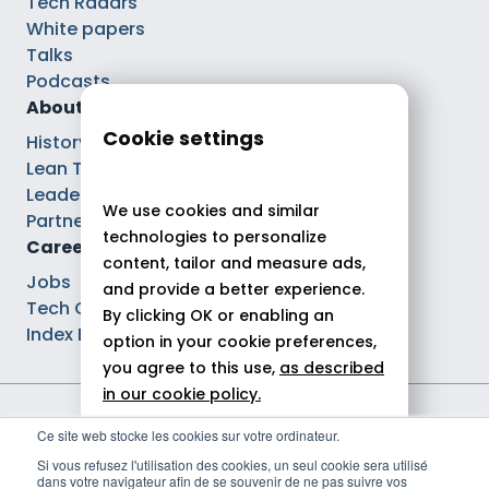
Tech Radars
White papers
Talks
Podcasts
About
Cookie settings
History
Lean Tech®
Leaders
We use cookies and similar
Partnerships
technologies to personalize
Careers
content, tailor and measure ads,
Jobs
and provide a better experience.
Tech Careers
By clicking OK or enabling an
Index Ega Pro
option in your cookie preferences,
you agree to this use,
as described
in our cookie policy.
Legal notices
Ce site web stocke les cookies sur votre ordinateur.
Allow all
Privacy policy
Si vous refusez l'utilisation des cookies, un seul cookie sera utilisé
Cookie policy
dans votre navigateur afin de se souvenir de ne pas suivre vos