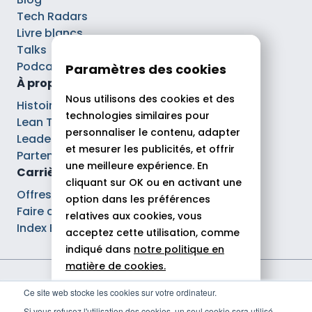
Tech Radars
Livre blancs
Talks
Podcasts
Paramètres des cookies
À propos
Nous utilisons des cookies et des
Histoire
technologies similaires pour
Lean Tech®
personnaliser le contenu, adapter
Leaders
et mesurer les publicités, et offrir
Partenaires
une meilleure expérience. En
Carrières
cliquant sur OK ou en activant une
Offres d’emploi
option dans les préférences
Faire carrière chez Theodo
relatives aux cookies, vous
Index Ega Pro
acceptez cette utilisation, comme
indiqué dans
notre politique en
matière de cookies.
Mentions légales
Ce site web stocke les cookies sur votre ordinateur.
Tout autoriser
Politique de confidentialité
Si vous refusez l'utilisation des cookies, un seul cookie sera utilisé