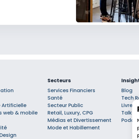
Secteurs
Insigh
sation
Services Financiers
Blog
Santé
Tech R
Artificielle
Secteur Public
Livre b
s web & mobile
Retail, Luxury, CPG
Talks
Médias et Divertissement
Podca
ité
Mode et Habillement
 Design