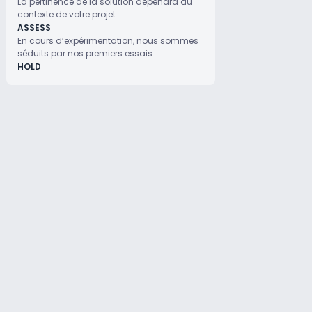
La pertinence de la solution dépendra du
contexte de votre projet.
ASSESS
En cours d’expérimentation, nous sommes
séduits par nos premiers essais.
HOLD