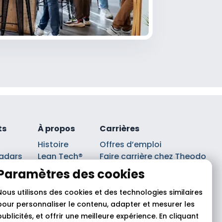
ts
À propos
Carrières
Histoire
Offres d’emploi
adars
Lean Tech®
Faire carrière chez Theodo
lancs
Leaders
Index Ega Pro
Paramètres des cookies
Partenaires
sts
Nous utilisons des cookies et des technologies similaires
pour personnaliser le contenu, adapter et mesurer les
publicités, et offrir une meilleure expérience. En cliquant