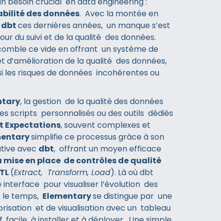
un besoin crucial en data engineering :
iabilité des données
. Avec la montée en
e
dbt
ces dernières années, un manque s’est
tour du suivi et de la qualité des données.
comble ce vide en offrant un système de
et d’amélioration de la qualité des données,
si les risques de données incohérentes ou
ntary
, la gestion de la qualité des données
des scripts personnalisés ou des outils dédiés
t Expectations
, souvent complexes et
mentary
simplifie ce processus grâce à son
ative avec
dbt
, offrant un moyen efficace
la mise en place de contrôles de qualité
ETL
(
Extract, Transform, Load
). Là où dbt
interface pour visualiser l’évolution des
 le temps,
Elementary
se distingue par une
orisation et de visualisation avec un tableau
if, facile à installer et à déployer. Une simple