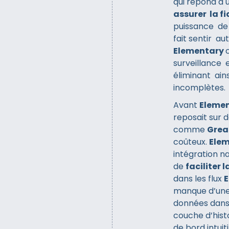
qui répond à 
assurer la f
puissance d
fait sentir au
Elementary
surveillance 
éliminant ain
incomplètes.
Avant
Eleme
reposait sur 
comme
Grea
coûteux.
Ele
intégration n
de
faciliter 
dans les flux
manque d’une 
données dans
couche d’hist
de bord intuit