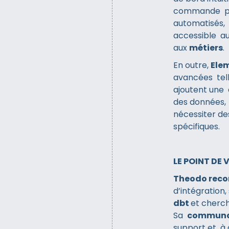
commande pla
automatisés, 
accessible a
aux
métiers
.
En outre,
Ele
avancées tell
ajoutent une 
des données, 
nécessiter de
spécifiques.
LE POINT DE
Theodo rec
d’intégration,
dbt
et cherch
Sa
communa
support et à 