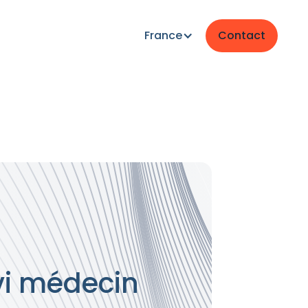
France
Contact
vi médecin