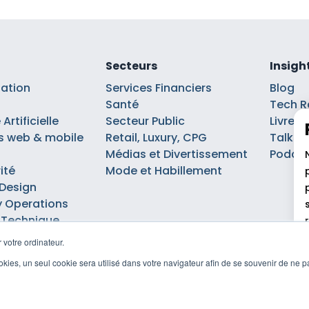
Secteurs
Insigh
sation
Services Financiers
Blog
Santé
Tech R
Artificielle
Secteur Public
Livre b
s web & mobile
Retail, Luxury, CPG
Talks
Médias et Divertissement
Podca
ité
Mode et Habillement
 Design
 Operations
 Technique
 votre ordinateur.
cookies, un seul cookie sera utilisé dans votre navigateur afin de se souvenir de ne 
e confidentialité
Déclaration d'accessibilité
Politique de gestio