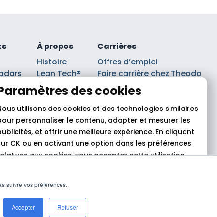
ts
À propos
Carrières
Histoire
Offres d’emploi
adars
Lean Tech®
Faire carrière chez Theodo
lancs
Leaders
Index Ega Pro
Paramètres des cookies
Partenaires
sts
Nous utilisons des cookies et des technologies similaires
pour personnaliser le contenu, adapter et mesurer les
publicités, et offrir une meilleure expérience. En cliquant
sur OK ou en activant une option dans les préférences
relatives aux cookies, vous acceptez cette utilisation,
comme indiqué dans
notre politique en matière de
cookies.
pas suivre vos préférences.
n des cookies
© 2026 Theodo
Tout autoriser
Rejeter
Personnaliser
Accepter
Refuser