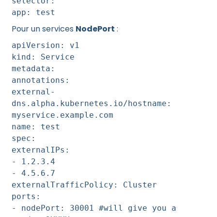
selector:
app: test
Pour un services
NodePort
:
apiVersion: v1
kind: Service
metadata:
annotations:
external-
dns.alpha.kubernetes.io/hostname:
myservice.example.com
name: test
spec:
externalIPs:
- 1.2.3.4
- 4.5.6.7
externalTrafficPolicy: Cluster
ports:
- nodePort: 30001 #will give you a