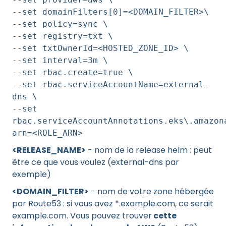
--set domainFilters[0]=<DOMAIN_FILTER>\
--set policy=sync \
--set registry=txt \
--set txtOwnerId=<HOSTED_ZONE_ID> \
--set interval=3m \
--set rbac.create=true \
--set rbac.serviceAccountName=external-
dns \
--set
rbac.serviceAccountAnnotations.eks\.amazon
arn=<ROLE_ARN>
<RELEASE_NAME>
- nom de la release helm : peut
être ce que vous voulez (external-dns par
exemple)
<DOMAIN_FILTER>
- nom de votre zone hébergée
par Route53 : si vous avez *.example.com, ce serait
example.com. Vous pouvez trouver
cette