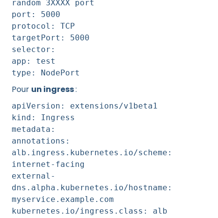
random 3XXXX port
port: 5000
protocol: TCP
targetPort: 5000
selector:
app: test
type: NodePort
Pour
un ingress
:
apiVersion: extensions/v1beta1
kind: Ingress
metadata:
annotations:
alb.ingress.kubernetes.io/scheme:
internet-facing
external-
dns.alpha.kubernetes.io/hostname:
myservice.example.com
kubernetes.io/ingress.class: alb