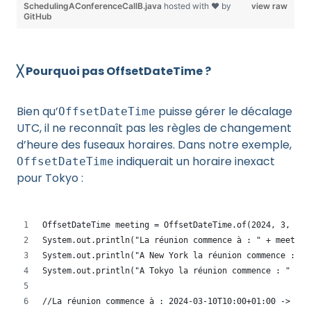
SchedulingAConferenceCallB.java
hosted with ❤ by
view raw
GitHub
╳ Pourquoi pas OffsetDateTime ?
Bien qu’
puisse gérer le décalage
OffsetDateTime
UTC, il ne reconnaît pas les règles de changement
d’heure des fuseaux horaires. Dans notre exemple,
indiquerait un horaire inexact
OffsetDateTime
pour Tokyo :
OffsetDateTime meeting = OffsetDateTime.of(2024, 3, 10,
System.out.println("La réunion commence à : " + meeting
System.out.println("A New York la réunion commence : " 
System.out.println("A Tokyo la réunion commence : " +  
//La réunion commence à : 2024-03-10T10:00+01:00 -> 10H