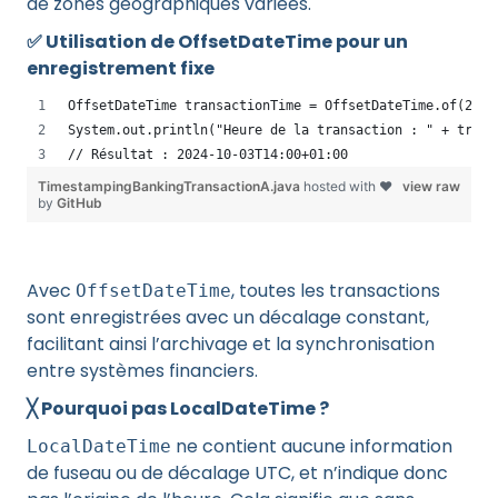
de zones géographiques variées.
✅ Utilisation de OffsetDateTime pour un
enregistrement fixe
OffsetDateTime transactionTime = OffsetDateTime.of(2024
System.out.println("Heure de la transaction : " + trans
// Résultat : 2024-10-03T14:00+01:00
TimestampingBankingTransactionA.java
hosted with ❤
view raw
by
GitHub
Avec
, toutes les transactions
OffsetDateTime
sont enregistrées avec un décalage constant,
facilitant ainsi l’archivage et la synchronisation
entre systèmes financiers.
╳ Pourquoi pas LocalDateTime ?
ne contient aucune information
LocalDateTime
de fuseau ou de décalage UTC, et n’indique donc