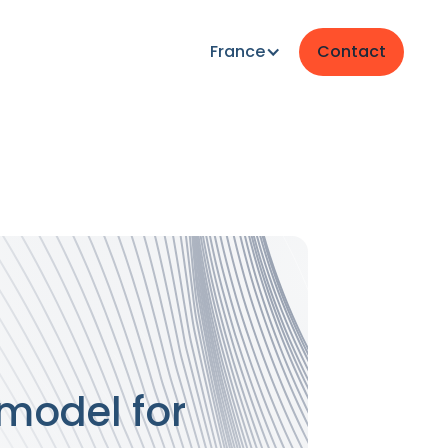
France
Contact
model for