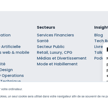
Secteurs
Insigh
sation
Services Financiers
Blog
Santé
Tech R
Artificielle
Secteur Public
Livre b
s web & mobile
Retail, Luxury, CPG
Talks
Médias et Divertissement
Podca
ité
Mode et Habillement
 Design
 Operations
 Technique
 votre ordinateur.
cookies, un seul cookie sera utilisé dans votre navigateur afin de se souvenir de ne 
e confidentialité
Déclaration d'accessibilité
Politique de gestio