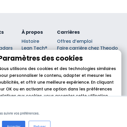
ts
À propos
Carrières
Histoire
Offres d’emploi
adars
Lean Tech®
Faire carrière chez Theodo
lancs
Leaders
Index Ega Pro
Paramètres des cookies
Partenaires
sts
Nous utilisons des cookies et des technologies similaires
pour personnaliser le contenu, adapter et mesurer les
publicités, et offrir une meilleure expérience. En cliquant
sur OK ou en activant une option dans les préférences
relatives aux cookies, vous acceptez cette utilisation,
comme indiqué dans
notre politique en matière de
cookies.
pas suivre vos préférences.
n des cookies
© 2026 Theodo
Tout autoriser
Rejeter
Personnaliser
Accepter
Refuser