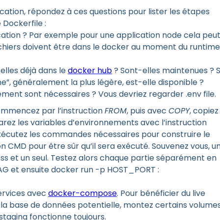
cation, répondez à ces questions pour lister les étapes
Dockerfile :
cation ? Par exemple pour une application node cela peu
fichiers doivent être dans le docker au moment du runtime
elles déjà dans le
docker hub
? Sont-elles maintenues ? S
ne”, généralement la plus légère, est-elle disponible ?
ment sont nécessaires ? Vous devriez regarder .env file.
ommencez par l’instruction
FROM
, puis avec
COPY
, copiez
larez les variables d’environnements avec l’instruction
exécutez les commandes nécessaires pour construire le
ction CMD pour être sûr qu’il sera exécuté. Souvenez vous, u
s et un seul. Testez alors chaque partie séparément en
AG et ensuite docker run -p HOST_PORT :
ervices avec
docker-compose
. Pour bénéficier du live
s la base de données potentielle, montez certains volume
taging fonctionne toujours.