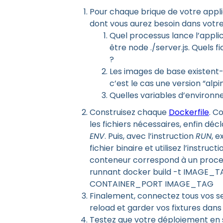
Pour chaque brique de votre appli
dont vous aurez besoin dans votre 
Quel processus lance l’appli
être node ./server.js. Quels 
?
Les images de base existent-
c’est le cas une version “alpi
Quelles variables d’environne
Construisez chaque
Dockerfile
. C
les fichiers nécessaires, enfin déc
ENV
. Puis, avec l’instruction
RUN
, 
fichier binaire et utilisez l’instru
conteneur correspond à un proces
runnant docker build -t IMAGE_T
CONTAINER_PORT IMAGE_TAG
Finalement, connectez tous vos s
reload et garder vos fixtures dan
Testez que votre déploiement en s