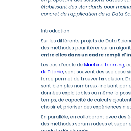
établissant des standards pour mainte
concret de l'application de la Data S
Introduction
Sur les différents projets de Data Scienc
des méthodes pour itérer sur un algori
entre elles dans un cadre rempli d’i
Les cas d’école de
Machine Learning
, 
du Titanic
, sont souvent des use case s
force permet de trouver
la
solution. Da
sont bien plus nombreux, incluant par 
données exploitables ou même la possi
temps, de capacité de calcul s’ajouten
choisir et prioriser des expériences n’est
En parallèle, en collaborant avec des 
des méthodes scrum rodées et super effi
produits développés.