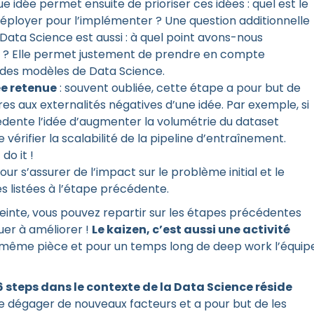
e idée permet ensuite de prioriser ces idées : quel est le
 déployer pour l’implémenter ? Une question additionnelle
Data Science est aussi : à quel point avons-nous
a ? Elle permet justement de prendre en compte
ur des modèles de Data Science.
ée retenue
: souvent oubliée, cette étape a pour but de
es aux externalités négatives d’une idée. Par exemple, si
édente l’idée d’augmenter la volumétrie du dataset
vérifier la scalabilité de la pipeline d’entraînement.
 do it !
pour s’assurer de l’impact sur le problème initial et le
s listées à l’étape précédente.
tteinte, vous pouvez repartir sur les étapes précédentes
uer à améliorer !
Le kaizen, c’est aussi une activité
 même pièce et pour un temps long de deep work l’équip
 steps dans le contexte de la Data Science réside
de dégager de nouveaux facteurs et a pour but de les