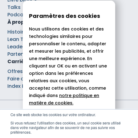
Talks
Podcasts
Paramètres des cookies
À propos
Nous utilisons des cookies et des
Histoire
technologies similaires pour
Lean Tech®
personnaliser le contenu, adapter
Leaders
et mesurer les publicités, et offrir
Partenaires
une meilleure expérience. En
Carrières
cliquant sur OK ou en activant une
Offres d’emploi
option dans les préférences
Faire carrière chez Theodo
relatives aux cookies, vous
Index Ega Pro
acceptez cette utilisation, comme
indiqué dans
notre politique en
matière de cookies.
Mentions légales
Ce site web stocke les cookies sur votre ordinateur.
Tout autoriser
Politique de confidentialité
Si vous refusez l'utilisation des cookies, un seul cookie sera utilisé
Déclaration d'accessibilité
dans votre navigateur afin de se souvenir de ne pas suivre vos
Rejeter
Politique de gestion des cookies
préférences.
© 2026 Theodo