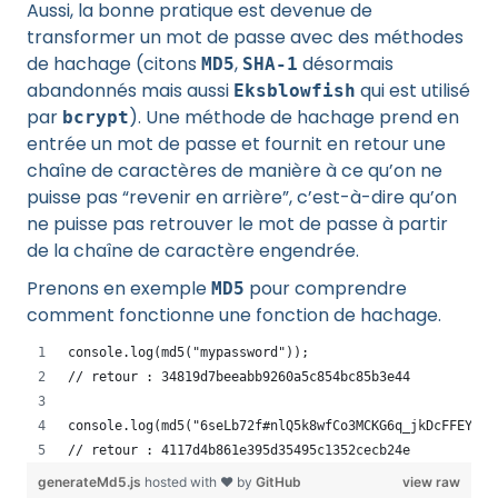
Aussi, la bonne pratique est devenue de
transformer un mot de passe avec des méthodes
de hachage (citons
,
désormais
MD5
SHA-1
abandonnés mais aussi
qui est utilisé
Eksblowfish
par
). Une méthode de hachage prend en
bcrypt
entrée un mot de passe et fournit en retour une
chaîne de caractères de manière à ce qu’on ne
puisse pas “revenir en arrière”, c’est-à-dire qu’on
ne puisse pas retrouver le mot de passe à partir
de la chaîne de caractère engendrée.
Prenons en exemple
pour comprendre
MD5
comment fonctionne une fonction de hachage.
console.log(md5("mypassword"));
// retour : 34819d7beeabb9260a5c854bc85b3e44
console.log(md5("6seLb72f#nlQ5k8wfCo3MCKG6q_jkDcFFEYkeQ
// retour : 4117d4b861e395d35495c1352cecb24e
generateMd5.js
hosted with ❤ by
GitHub
view raw