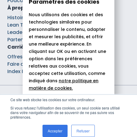
Podcasts
Paramètres des cookies
À propos
Nous utilisons des cookies et des
Histoire
technologies similaires pour
Lean Tech®
personnaliser le contenu, adapter
Leaders
et mesurer les publicités, et offrir
Partenaires
une meilleure expérience. En
Carrières
cliquant sur OK ou en activant une
Offres d’emploi
option dans les préférences
Faire carrière chez Theodo
relatives aux cookies, vous
Index Ega Pro
acceptez cette utilisation, comme
indiqué dans
notre politique en
matière de cookies.
Mentions légales
Ce site web stocke les cookies sur votre ordinateur.
Tout autoriser
Politique de confidentialité
Si vous refusez l'utilisation des cookies, un seul cookie sera utilisé
Déclaration d'accessibilité
dans votre navigateur afin de se souvenir de ne pas suivre vos
Rejeter
Politique de gestion des cookies
préférences.
© 2026 Theodo
Personnaliser
Accepter
Refuser