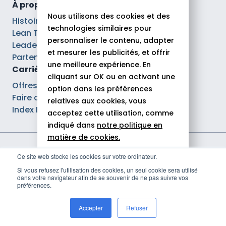
À propos
Nous utilisons des cookies et des
Histoire
technologies similaires pour
Lean Tech®
personnaliser le contenu, adapter
Leaders
et mesurer les publicités, et offrir
Partenaires
une meilleure expérience. En
Carrières
cliquant sur OK ou en activant une
Offres d’emploi
option dans les préférences
Faire carrière chez Theodo
relatives aux cookies, vous
Index Ega Pro
acceptez cette utilisation, comme
indiqué dans
notre politique en
matière de cookies.
Mentions légales
Ce site web stocke les cookies sur votre ordinateur.
Tout autoriser
Politique de confidentialité
Si vous refusez l'utilisation des cookies, un seul cookie sera utilisé
Déclaration d'accessibilité
dans votre navigateur afin de se souvenir de ne pas suivre vos
Rejeter
Politique de gestion des cookies
préférences.
© 2026 Theodo
Personnaliser
Accepter
Refuser