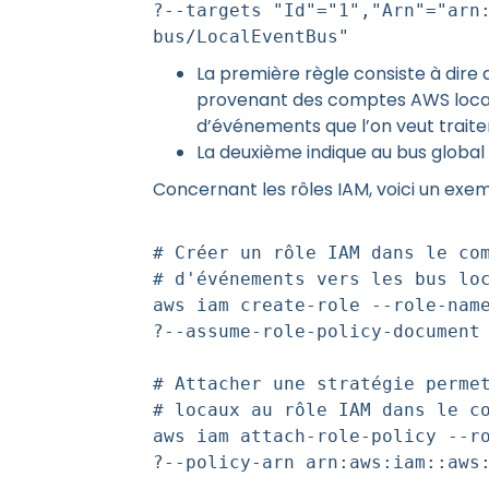
?--targets "Id"="1","Arn"="arn
bus/LocalEventBus"
La première règle consiste à dire 
provenant des comptes AWS locaux
d’événements que l’on veut traite
La deuxième indique au bus global 
Concernant les rôles IAM, voici un exemp
# Créer un rôle IAM dans le co
# d'événements vers les bus lo
aws iam create-role --role-nam
?--assume-role-policy-document
# Attacher une stratégie perme
# locaux au rôle IAM dans le c
aws iam attach-role-policy --r
?--policy-arn arn:aws:iam::aws