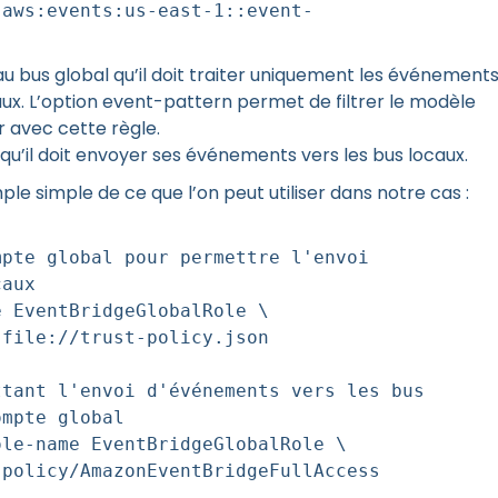
:aws:events:us-east-1::event-
au bus global qu’il doit traiter uniquement les événement
. L’option event-pattern permet de filtrer le modèle
r avec cette règle.
qu’il doit envoyer ses événements vers les bus locaux.
le simple de ce que l’on peut utiliser dans notre cas :
mpte global pour permettre l'envoi
caux
e EventBridgeGlobalRole \
 file://trust-policy.json
ttant l'envoi d'événements vers les bus
ompte global
ole-name EventBridgeGlobalRole \
:policy/AmazonEventBridgeFullAccess