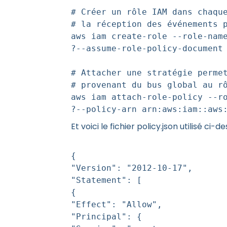
# Créer un rôle IAM dans chaqu
# la réception des événements 
aws iam create-role --role-nam
?--assume-role-policy-document
# Attacher une stratégie perme
# provenant du bus global au r
aws iam attach-role-policy --r
?--policy-arn arn:aws:iam::aws
Et voici le fichier policy.json utilisé ci-de
{
"Version": "2012-10-17",
"Statement": [
{
"Effect": "Allow",
"Principal": {