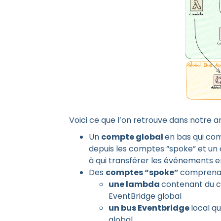
Voici ce que l’on retrouve dans notre ar
Un
compte global
en bas qui co
depuis les comptes “spoke” et un 
à qui transférer les événements en
Des
comptes “spoke”
comprenan
une lambda
contenant du c
EventBridge global
un bus Eventbridge
local q
global