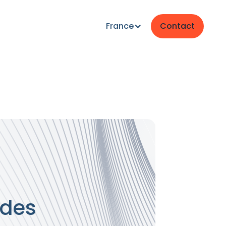
France
Contact
 des