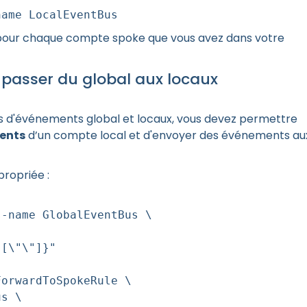
name LocalEventBus
pour chaque compte spoke que vous avez dans votre
 passer du global aux locaux
us d'événements global et locaux, vous devez permettre
ents
d’un compte local et d'envoyer des événements au
propriée :
s-name GlobalEventBus \
:[\"\"]}"
ForwardToSpokeRule \
us \