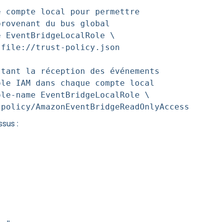
e compte local pour permettre
provenant du bus global
e EventBridgeLocalRole \
 file://trust-policy.json
ttant la réception des événements
ôle IAM dans chaque compte local
ole-name EventBridgeLocalRole \
:policy/AmazonEventBridgeReadOnlyAccess
ssus :