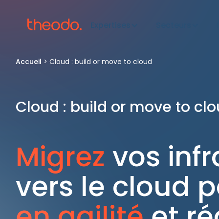
Expertises
Secteurs
Accueil
>
Cloud : build or move to cloud
Cloud : build or move to cl
Migrez
vos inf
vers le cloud 
en agilité
et ré