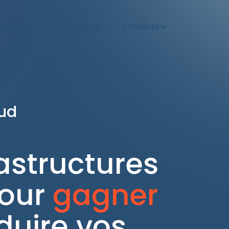
Insights
À propos
Carrières
oud
rastructures
pour
gagner
duire vos