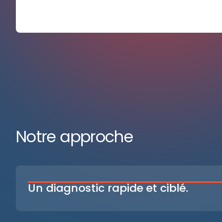
Notre approche
Un diagnostic rapide et ciblé.
En 2 à 6 semaines, nous analysons votre SI, vos 
applicatives et vos contraintes métier pour défini