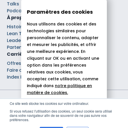
Talks
Podcasts
Paramètres des cookies
À propos
Nous utilisons des cookies et des
Histoire
technologies similaires pour
Lean Tech®
personnaliser le contenu, adapter
Leaders
et mesurer les publicités, et offrir
Partenaires
une meilleure expérience. En
Carrières
cliquant sur OK ou en activant une
Offres d’emploi
option dans les préférences
Faire carrière chez Theodo
relatives aux cookies, vous
Index Ega Pro
acceptez cette utilisation, comme
indiqué dans
notre politique en
matière de cookies.
Mentions légales
Ce site web stocke les cookies sur votre ordinateur.
Tout autoriser
Politique de confidentialité
Si vous refusez l'utilisation des cookies, un seul cookie sera utilisé
Déclaration d'accessibilité
dans votre navigateur afin de se souvenir de ne pas suivre vos
Rejeter
Politique de gestion des cookies
préférences.
© 2026 Theodo