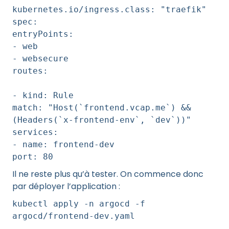
kubernetes.io/ingress.class: "traefik"
spec:
entryPoints:
- web
- websecure
routes:
- kind: Rule
match: "Host(`frontend.vcap.me`) &&
(Headers(`x-frontend-env`, `dev`))"
services:
- name: frontend-dev
port: 80
Il ne reste plus qu’à tester. On commence donc
par déployer l’application :
kubectl apply -n argocd -f
argocd/frontend-dev.yaml