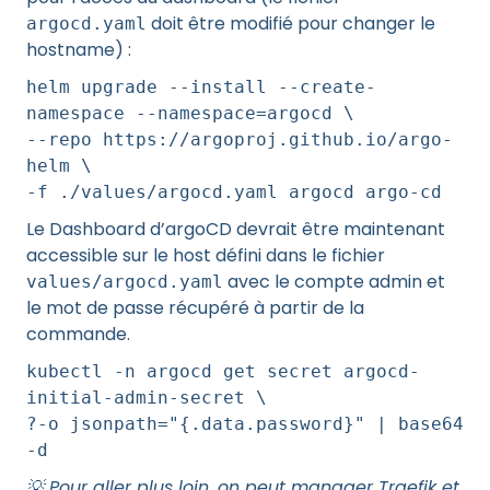
doit être modifié pour changer le
argocd.yaml
hostname) :
helm upgrade --install --create-
namespace --namespace=argocd \
--repo https://argoproj.github.io/argo-
helm \
-f ./values/argocd.yaml argocd argo-cd
Le Dashboard d’argoCD devrait être maintenant
accessible sur le host défini dans le fichier
avec le compte admin et
values/argocd.yaml
le mot de passe récupéré à partir de la
commande.
kubectl -n argocd get secret argocd-
initial-admin-secret \
?-o jsonpath="{.data.password}" | base64
-d
💡 Pour aller plus loin, on peut manager Traefik et