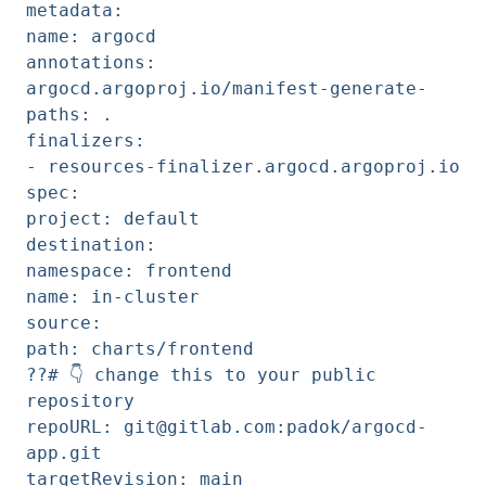
metadata:
name: argocd
annotations:
argocd.argoproj.io/manifest-generate-
paths: .
finalizers:
- resources-finalizer.argocd.argoproj.io
spec:
project: default
destination:
namespace: frontend
name: in-cluster
source:
path: charts/frontend
??# 👇️ change this to your public
repository
repoURL: git@gitlab.com:padok/argocd-
app.git
targetRevision: main