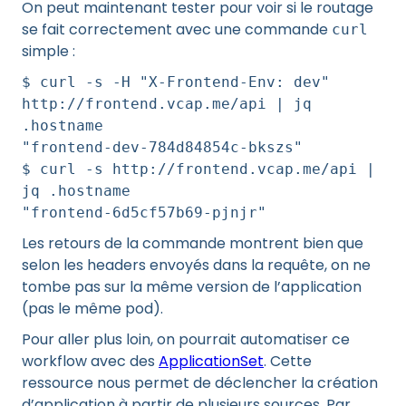
On peut maintenant tester pour voir si le routage
se fait correctement avec une commande
curl
simple :
$ curl -s -H "X-Frontend-Env: dev"
http://frontend.vcap.me/api | jq
.hostname
"frontend-dev-784d84854c-bkszs"
$ curl -s http://frontend.vcap.me/api |
jq .hostname
"frontend-6d5cf57b69-pjnjr"
Les retours de la commande montrent bien que
selon les headers envoyés dans la requête, on ne
tombe pas sur la même version de l’application
(pas le même pod).
Pour aller plus loin, on pourrait automatiser ce
workflow avec des
ApplicationSet
. Cette
ressource nous permet de déclencher la création
d’application à partir de plusieurs sources. Par