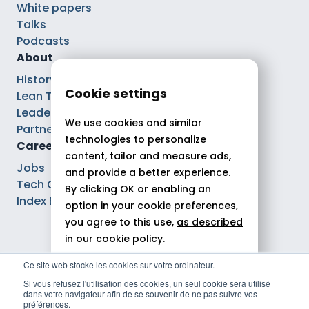
White papers
Talks
Podcasts
About
History
Cookie settings
Lean Tech®
Leaders
We use cookies and similar
Partnerships
technologies to personalize
Careers
content, tailor and measure ads,
Jobs
and provide a better experience.
Tech Careers
By clicking OK or enabling an
Index Ega Pro
option in your cookie preferences,
you agree to this use,
as described
in our cookie policy.
Legal notices
Ce site web stocke les cookies sur votre ordinateur.
Allow all
Privacy policy
Si vous refusez l'utilisation des cookies, un seul cookie sera utilisé
Cookie policy
dans votre navigateur afin de se souvenir de ne pas suivre vos
Reject
Politique de gestion des cookies
préférences.