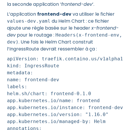
la seconde application ‘
frontend-dev
’.
L’application
frontend-dev
va utiliser le fichier
du Helm Chart : ce fichier
values-dev.yaml
ajoute une règle basée sur le header
x-frontend-
dev
pour le routage :
Headers(x-frontend-env,
. Une fois le Helm Chart construit
dev)
l’IngressRoute devrait ressembler à ça :
apiVersion: traefik.containo.us/v1alpha1
kind: IngressRoute
metadata:
name: frontend-dev
labels:
helm.sh/chart: frontend-0.1.0
app.kubernetes.io/name: frontend
app.kubernetes.io/instance: frontend-dev
app.kubernetes.io/version: "1.16.0"
app.kubernetes.io/managed-by: Helm
annotations: