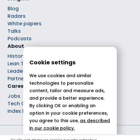
Blog
Radars
White papers
Talks
Podcasts
About
History
Cookie settings
Lean Tech®
Leaders
We use cookies and similar
Partnerships
technologies to personalize
Careers
content, tailor and measure ads,
Jobs
and provide a better experience.
Tech Careers
By clicking OK or enabling an
Index Ega Pro
option in your cookie preferences,
you agree to this use,
as described
in our cookie policy.
Legal notices
Ce site web stocke les cookies sur votre ordinateur.