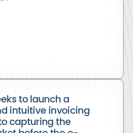
eeks to launch a
 intuitive invoicing
to capturing the
et before the e-