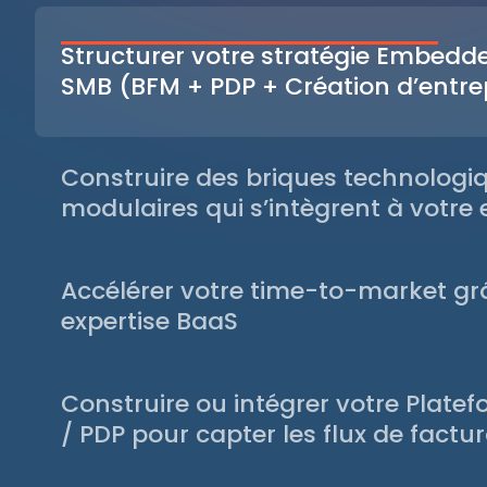
Structurer votre stratégie Embedd
SMB (BFM + PDP + Création d’entre
Définir les bons services à activer (paiement, fact
cartes, réconciliation, e-facturation) et leurs impa
part de marché, revenus additionnels, réduction d
Construire des briques technologi
modulaires qui s’intègrent à votre 
Nous concevons des API “Stripe-level”, des conne
QuickBooks…), et des parcours front/back comple
Accélérer votre time-to-market gr
garantissant conformité (DSP3, ISO 27001, Factur-
expertise BaaS
De l’intégration légère (API wrapper) à l’intégra
le SI, nous livrons en 10 semaines à 7 mois selon la 
Construire ou intégrer votre Plate
/ PDP pour capter les flux de factu
Design, architecture, build, certification ISO 2700