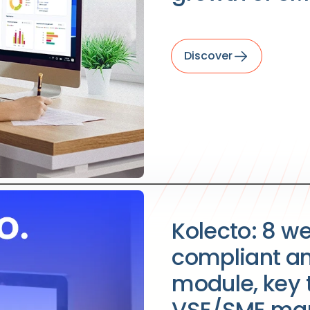
Discover
Kolecto: 8 w
compliant and
module, key 
VSE/SME mark