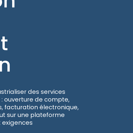
on
t
on
strialiser des services
E : ouverture de compte,
, facturation électronique,
out sur une plateforme
x exigences