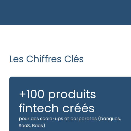
: nous sommes l’un des rares acteurs à avoir cons
plateforme complète PA/PDP from scratch.
Les Chiffres Clés
+100 produits
fintech créés
pour des scale-ups et corporates (banques,
SaaS, Baas).